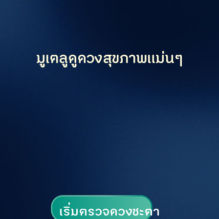
มูเตลูดูดวงสุขภาพแม่นๆ
เริ่มตรวจดวงชะตา